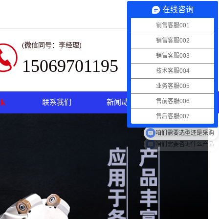
在线咨询
Mazak
|
国产机床
销售客服001
销售客服002
(微信同号：李经理)
销售客服003
15069701195
技术客服004
业务客服005
k
售前客服006
联系我们
新闻动态
售后客服007
咱们需要选型还是采购