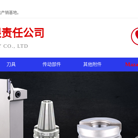
造产销基地。
限责任公司
CO., LTD
Maza
刀具
传动部件
其他附件