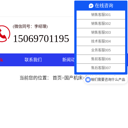
在线咨询
Mazak
|
国产机床
销售客服001
销售客服002
(微信同号：李经理)
销售客服003
15069701195
技术客服004
业务客服005
k
售前客服006
联系我们
新闻动态
售后客服007
当前您的位置：
首页
>
国产机床
>
数控龙门加工中心
咱们需要咨询什么产品