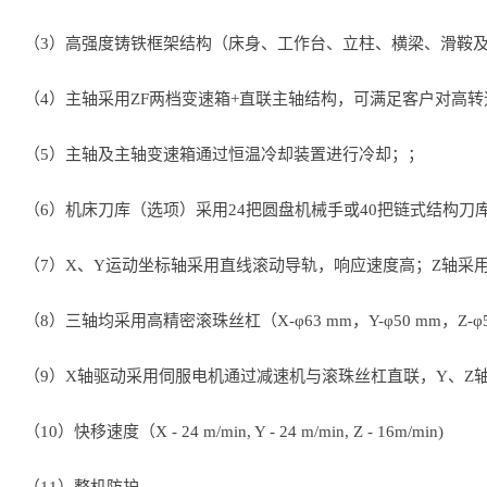
（3）高强度铸铁框架结构（床身、工作台、立柱、横梁、滑鞍
（4）主轴采用ZF两档变速箱+直联主轴结构，可满足客户对高转
（5）主轴及主轴变速箱通过恒温冷却装置进行冷却；；
（6）机床刀库（选项）采用24把圆盘机械手或40把链式结构刀
（7）X、Y运动坐标轴采用直线滚动导轨，响应速度高；Z轴采用滑动导
（8）三轴均采用高精密滚珠丝杠（X-φ63 mm，Y-φ50 mm，Z-φ
（9）X轴驱动采用伺服电机通过减速机与滚珠丝杠直联，Y、Z
（10）快移速度（X - 24 m/min, Y - 24 m/min, Z - 16m/min)