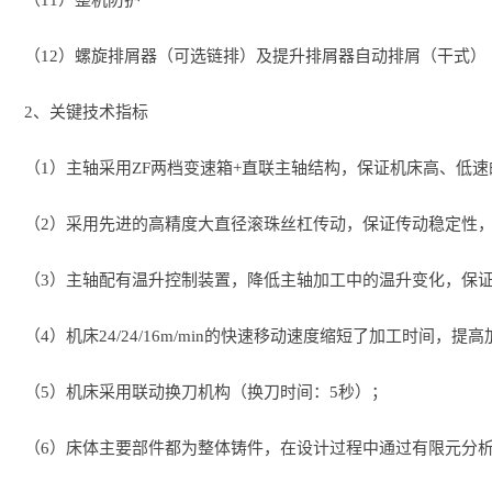
（11）整机防护
（12）螺旋排屑器（可选链排）及提升排屑器自动排屑（干式）
2、关键技术指标
（1）主轴采用ZF两档变速箱+直联主轴结构，保证机床高、低
（2）采用先进的高精度大直径滚珠丝杠传动，保证传动稳定性
（3）主轴配有温升控制装置，降低主轴加工中的温升变化，保
（4）机床24/24/16m/min的快速移动速度缩短了加工时间，提
（5）机床采用联动换刀机构（换刀时间：5秒）；
（6）床体主要部件都为整体铸件，在设计过程中通过有限元分