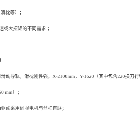
及滑枕等）；
速或大扭矩的不同需求 ；
库
轨，滑枕刚性强。X-2100mm，Y-1620（其中包含220换刀行程
50 mm）；
轴驱动采用伺服电机与丝杠直联；